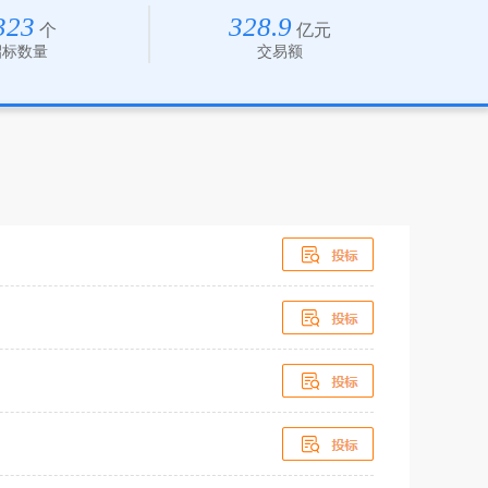
323
328.9
个
亿元
招标数量
交易额