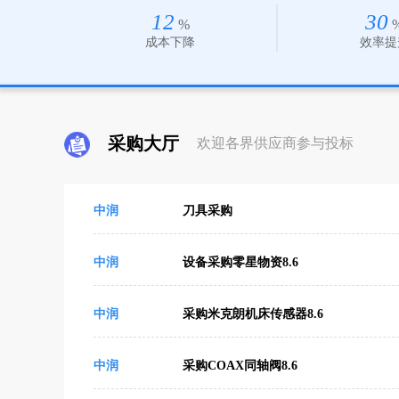
12
30
%
成本下降
效率提
采购大厅
欢迎各界供应商参与投标
中润
刀具采购
中润
设备采购零星物资8.6
中润
采购米克朗机床传感器8.6
中润
采购COAX同轴阀8.6